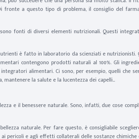
avia, può succedere che una persona sia molto stanca. Il ri
 Di fronte a questo tipo di problema, il consiglio del farm
sono fonti di diversi elementi nutrizionali. Questi integr
utrienti è fatto in laboratorio da scienziati e nutrizionisti.
alimentari contengono prodotti naturali al 100%. Gli ingre
di integratori alimentari. Ci sono, per esempio, quelli che
, mantenere la salute e la lucentezza dei capelli…
lezza e il benessere naturale. Sono, infatti, due cose com
ellezza naturale. Per fare questo, è consigliabile sceglier
i pericoli e agli effetti collaterali delle sostanze chimiche 