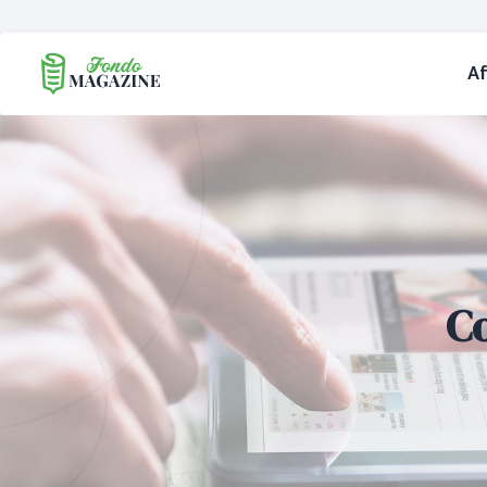
Af
Co