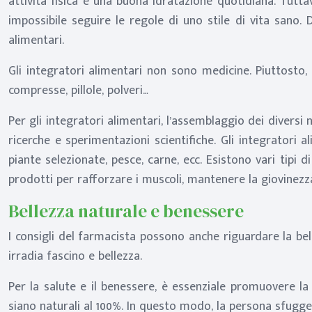
attività fisica e una buona idratazione quotidiana. Tutt
impossibile seguire le regole di uno stile di vita sano.
alimentari.
Gli integratori alimentari non sono medicine. Piuttosto, 
compresse, pillole, polveri…
Per gli integratori alimentari, l’assemblaggio dei diversi n
ricerche e sperimentazioni scientifiche. Gli integratori 
piante selezionate, pesce, carne, ecc. Esistono vari tipi 
prodotti per rafforzare i muscoli, mantenere la giovinezza
Bellezza naturale e benessere
I consigli del farmacista possono anche riguardare la bel
irradia fascino e bellezza.
Per la salute e il benessere, è essenziale promuovere la b
siano naturali al 100%. In questo modo, la persona sfugge a