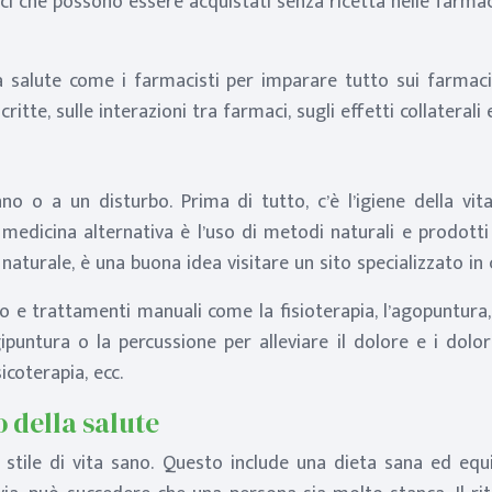
ci che possono essere acquistati senza ricetta nelle farmac
la salute come i farmacisti per imparare tutto sui farmaci,
ritte, sulle interazioni tra farmaci, sugli effetti collateral
o o a un disturbo. Prima di tutto, c’è l’igiene della vi
a medicina alternativa è l’uso di metodi naturali e prodotti
turale, è una buona idea visitare un sito specializzato in c
 trattamenti manuali come la fisioterapia, l’agopuntura, l’o
ipuntura o la percussione per alleviare il dolore e i dolo
icoterapia, ecc.
 della salute
 stile di vita sano. Questo include una dieta sana ed equi