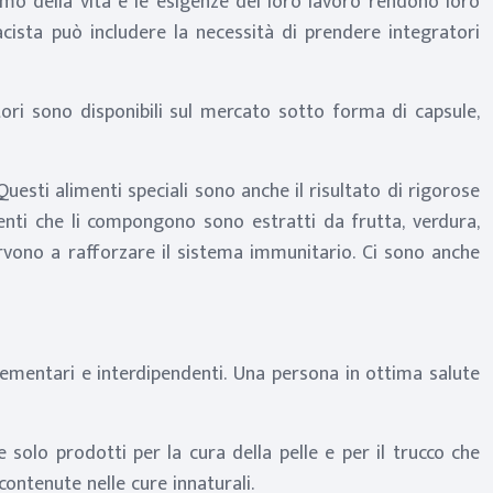
tmo della vita e le esigenze del loro lavoro rendono loro
acista può includere la necessità di prendere integratori
atori sono disponibili sul mercato sotto forma di capsule,
 Questi alimenti speciali sono anche il risultato di rigorose
dienti che li compongono sono estratti da frutta, verdura,
 servono a rafforzare il sistema immunitario. Ci sono anche
plementari e interdipendenti. Una persona in ottima salute
e solo prodotti per la cura della pelle e per il trucco che
contenute nelle cure innaturali.